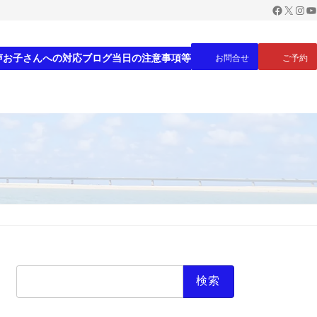
Faceboo
X
Inst
Yo
声
お子さんへの対応
ブログ
当日の注意事項等
お問合せ
ご予約
検
索: