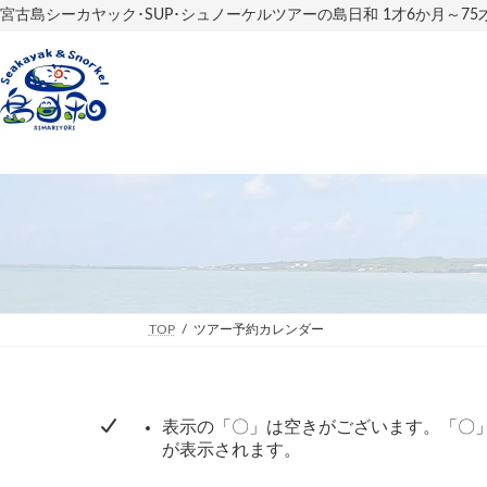
コ
ナ
宮古島シーカヤック･SUP･シュノーケルツアーの島日和 1才6か月～7
ン
ビ
テ
ゲ
ン
ー
ツ
シ
へ
ョ
ス
ン
キ
に
ッ
移
プ
動
TOP
ツアー予約カレンダー
表示の「〇」は空きがございます。「〇
が表示されます。