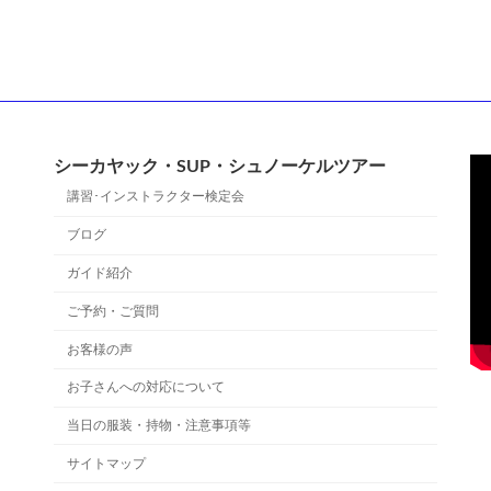
シーカヤック・SUP・シュノーケルツアー
講習･インストラクター検定会
ブログ
ガイド紹介
ご予約・ご質問
お客様の声
お子さんへの対応について
当日の服装・持物・注意事項等
サイトマップ