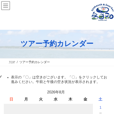
コ
ナ
ン
ビ
テ
ゲ
ン
ー
ツ
シ
へ
ョ
ス
ン
キ
に
ッ
移
ツアー予約カレンダー
プ
動
TOP
ツアー予約カレンダー
表示の「〇」は空きがございます。「〇」をクリックしてお
進みください。午前と午後の空き状況が表示されます。
2026年8月
日
月
火
水
木
金
土
1
－