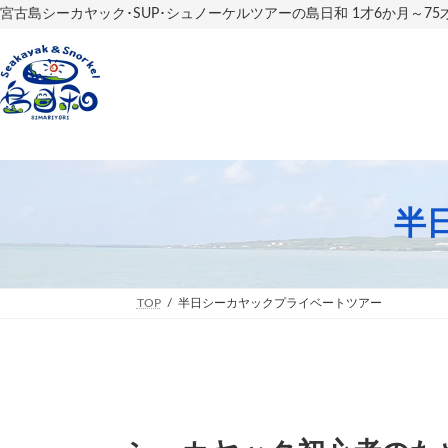
コ
ナ
宮古島シーカヤック･SUP･シュノーケルツアーの島日和 1才6か月～7
ン
ビ
テ
ゲ
ン
ー
ツ
シ
へ
ョ
ス
ン
キ
に
ッ
移
プ
動
半
TOP
半日シーカヤックプライベートツアー