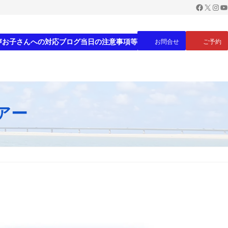
Faceboo
X
Inst
Yo
声
お子さんへの対応
ブログ
当日の注意事項等
お問合せ
ご予約
アー