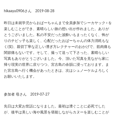
hikaayu0906さん 2019-08-28
昨日は未就学児からおばーちゃんまで全員参加でシーカヤック‍♀️を
楽しむことができ、素晴らしい旅の想い出が作れました。ありが
とうございました。私の不安だった波酔いもまったくなく、怖が
りのチビッ子も楽しく、心配だったおばーちゃんの体力消耗もな
く(笑)、親切丁寧な正しい漕ぎ方レクチャーのおかげで、筋肉痛も
関節痛もないです。そして、撮って送って下さった、素晴らしい
写真もありがとうございました。今、頂いた写真を見ながら家に
帰り現実の世界に戻りつつ、宮古島の余韻に浸っております。ま
た宮古島へ行く機会があったときは、次はシュノーケルよろしく
お願いいたします。
参加者 母さん 2019-07-27
先日は大変お世話になりました。最初は漕ぐことに必死でした
が、後半は美しい海や風景を堪能しながらカヌーを楽しむことが