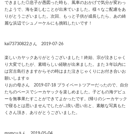
できました◎息子が愚図った時も、風車のおかげで気分が変わっ
たようで、海を楽しむことが出来ていました。様々なご配慮をあ
りがとうございました。次回、もっと子供が成長したら、あの綺
麗な浜辺でシュノーケルにも挑戦したいです！
kai73730822さん 2019-07-26
楽しいカヤックありがとうございました！終始、宗が泣きじゃく
り大変でしたが、素晴らしい経験が出来ました。また３年以内に
は宮古島行きますからその時はまた泣きじゃくりにお付き合いお
願いします☺️
りおの母さん 2019-07-18 プライベートツアーだったので、自分
たちのペースでシーカヤックを楽しめました。子どもの海デビュ
ーを無事果たすことができてよかったです。(帰りのシーカヤック
で寝るとは思いませんでしたが...)良い思い出と、素敵な写真もた
くさん頂き、ありがとうございました。
msmcuさん 2019-05-04