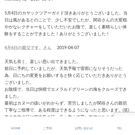
5月4日のカヤックツアーガイド頂きありがとうございました。当
日は風があるとのことで、少し不安でしたが、関谷さんの大変穏
やかなレクチャーをしていただいたお陰で、楽しく素晴らしい体
験をすることができました！ありがとうございました！
4月6日の親父です。さん
2019-04-07
天気も良く、楽しい思い出できました。
前日に予約していましたが、天気予報で雷雨になりそうだった
為、日にちの変更をお願いすると快く応じていただきありがとう
ございました。
お陰様で、当日は快晴でエメラルドグリーンの海をクルーズでき
ました。
最初はカヌーの扱いがわからず、苦労しましたが関谷さんの親切
丁寧なご指導で、ある程度はできるようになったと思います。(笑)
海の生物の話や宮古島の話、色々教えて貰い勉強になりました。
景色やカヤックを楽しむだけじゃなく、ガイドされないとわから
HOME
ご予約
お問い合わせ
TEL
ないことを教えていただけてよかったです。