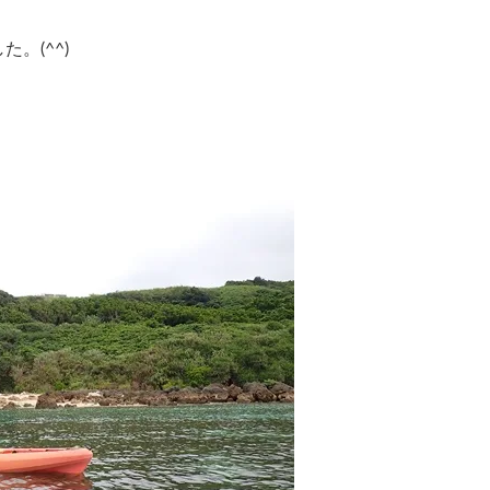
。(^^)