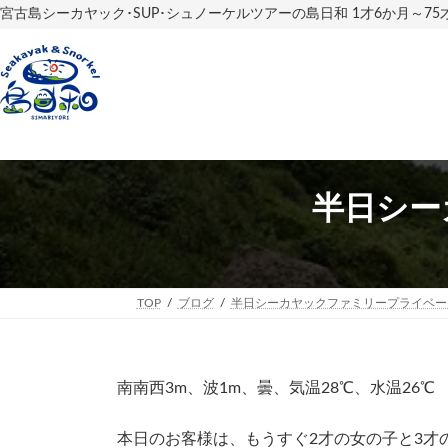
コ
ナ
宮古島シーカヤック･SUP･シュノーケルツアーの島日和 1才6か月～7
ン
ビ
テ
ゲ
ン
ー
ツ
シ
へ
ョ
ス
ン
キ
に
ッ
移
プ
動
半日シー
TOP
ブログ
半日シーカヤックファミリープライベー
南南西3m、波1m、曇、気温28℃、水温26℃
本日のお客様は、もうすぐ2才の女の子と3才