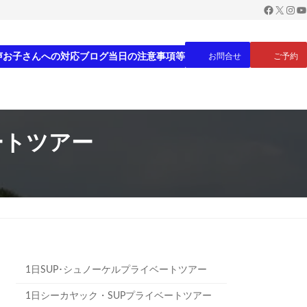
Faceboo
X
Inst
Yo
声
お子さんへの対応
ブログ
当日の注意事項等
お問合せ
ご予約
ートツアー
1日SUP･シュノーケルプライベートツアー
1日シーカヤック・SUPプライベートツアー