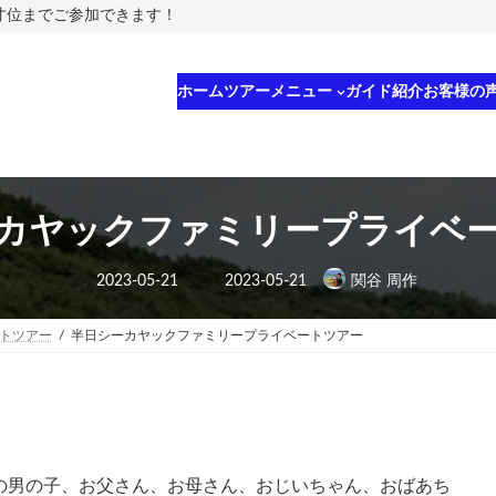
5才位までご参加できます！
ホーム
ツアーメニュー
ガイド紹介
お客様の
カヤックファミリープライベ
最
2023-05-21
2023-05-21
関谷 周作
終
更
新
日
トツアー
半日シーカヤックファミリープライベートツアー
時
:
の男の子、お父さん、お母さん、おじいちゃん、おばあち