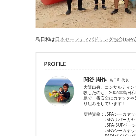
島日和は
日本セーフティパドリング協会(JSPA
PROFILE
関谷 周作
島日和 代表
大阪出身、コンサルティン
験したのち、2006年島日
島で一番安全にカヤックや
り組みをしています！
所持資格：JSPAシーカヤ
JSPAリバーカヤッ
JSPA-SUPベーシ
JSPAシーカヤックベ