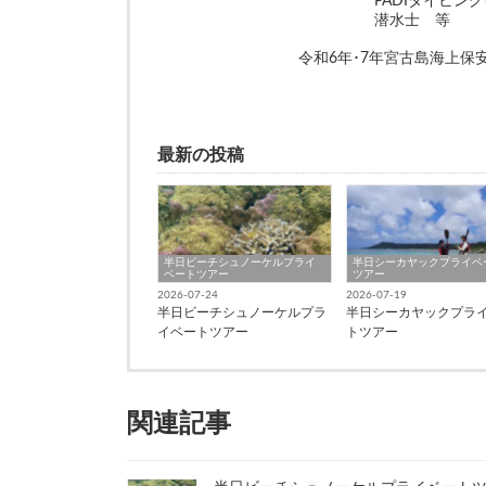
PADIダイビングイ
潜水士 等
令和6年･7年宮古島海上
最新の投稿
半日ビーチシュノーケルプライ
半日シーカヤックプライベ
ベートツアー
ツアー
2026-07-24
2026-07-19
半日ビーチシュノーケルプラ
半日シーカヤックプラ
イベートツアー
トツアー
関連記事