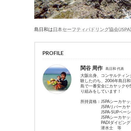
島日和は
日本セーフティパドリング協会(JSPA
PROFILE
関谷 周作
島日和 代表
大阪出身、コンサルティン
験したのち、2006年島日
島で一番安全にカヤックや
り組みをしています！
所持資格：JSPAシーカヤ
JSPAリバーカヤッ
JSPA-SUPベーシ
JSPAシーカヤックベ
PADIダイビングイ
潜水士 等