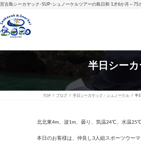
コ
ナ
宮古島シーカヤック･SUP･シュノーケルツアーの島日和 1才6か月～7
ン
ビ
テ
ゲ
ン
ー
ツ
シ
へ
ョ
ス
ン
キ
に
ッ
移
プ
動
半日シーカ
TOP
ブログ
半日シーカヤック・シュノーケル
半
北北東4m、波1m、曇り、気温24℃、水温25
本日のお客様は、仲良し3人組スポーツウーマ