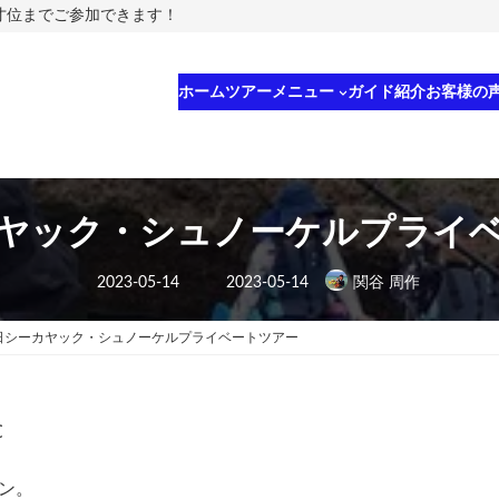
5才位までご参加できます！
ホーム
ツアーメニュー
ガイド紹介
お客様の
ヤック・シュノーケルプライ
最
2023-05-14
2023-05-14
関谷 周作
終
更
新
日
日シーカヤック・シュノーケルプライベートツアー
時
:
℃
ン。