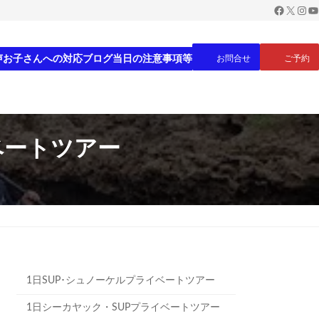
Faceboo
X
Inst
Yo
声
お子さんへの対応
ブログ
当日の注意事項等
お問合せ
ご予約
ベートツアー
1日SUP･シュノーケルプライベートツアー
1日シーカヤック・SUPプライベートツアー