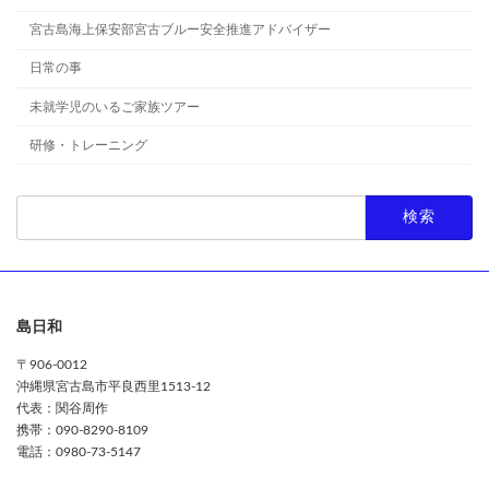
宮古島海上保安部宮古ブルー安全推進アドバイザー
日常の事
未就学児のいるご家族ツアー
研修・トレーニング
検
索:
島日和
〒906-0012
沖縄県宮古島市平良西里1513-12
代表：関谷周作
携帯：090-8290-8109
電話：0980-73-5147