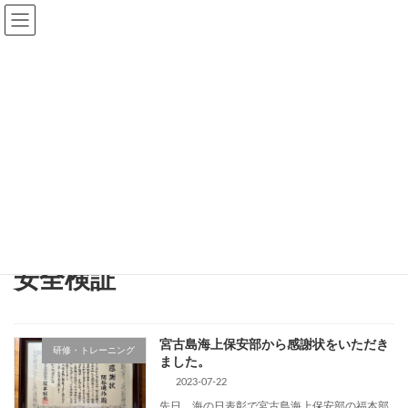
コ
ナ
ン
ビ
テ
ゲ
ン
ー
ツ
シ
へ
ョ
ス
ン
キ
に
ッ
移
ブログ
プ
動
TOP
ブログ
安全検証
安全検証
宮古島海上保安部から感謝状をいただき
研修・トレーニング
ました。
2023-07-22
先日、海の日表彰で宮古島海上保安部の福本部