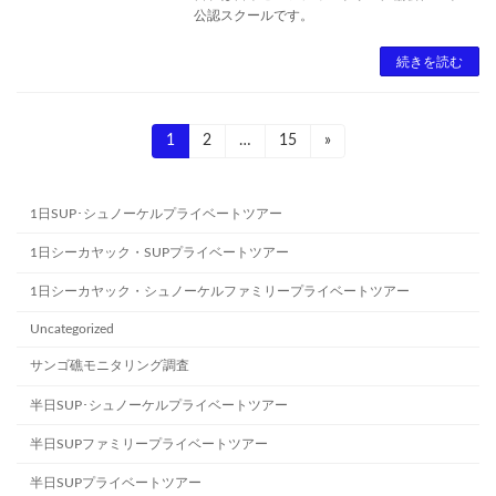
公認スクールです。
続きを読む
投
固
1
固
2
…
固
15
»
定
定
定
稿
ペ
ペ
ペ
ー
ー
ー
の
1日SUP･シュノーケルプライベートツアー
ジ
ジ
ジ
ペ
1日シーカヤック・SUPプライベートツアー
ー
1日シーカヤック・シュノーケルファミリープライベートツアー
ジ
Uncategorized
送
サンゴ礁モニタリング調査
り
半日SUP･シュノーケルプライベートツアー
半日SUPファミリープライベートツアー
半日SUPプライベートツアー