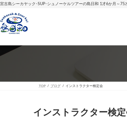
コ
ナ
宮古島シーカヤック･SUP･シュノーケルツアーの島日和 1才6か月～7
ン
ビ
テ
ゲ
ン
ー
ツ
シ
へ
ョ
ス
ン
キ
に
ッ
移
プ
動
TOP
ブログ
インストラクター検定会
インストラクター検定