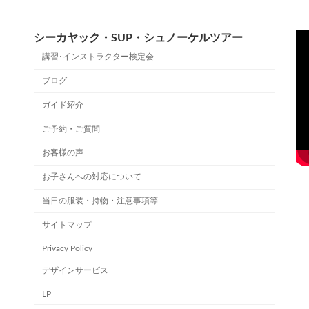
シーカヤック・SUP・シュノーケルツアー
講習･インストラクター検定会
ブログ
ガイド紹介
ご予約・ご質問
お客様の声
お子さんへの対応について
当日の服装・持物・注意事項等
サイトマップ
Privacy Policy
デザインサービス
LP