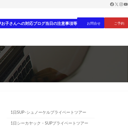
Faceboo
X
Inst
Yo
声
お子さんへの対応
ブログ
当日の注意事項等
お問合せ
ご予約
1日SUP･シュノーケルプライベートツアー
1日シーカヤック・SUPプライベートツアー